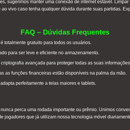
es, sugerimos manter uma conexão de internet estável. Limpar 
e ao vivo caso tenha qualquer dúvida durante suas partidas. Exp
FAQ – Dúvidas Frequentes
l é totalmente gratuito para todos os usuários.
tado para ser leve e eficiente no armazenamento.
riptografia avançada para proteger todas as suas informações
s as funções financeiras estão disponíveis na palma da mão.
 adapta perfeitamente a telas maiores e tablets.
 nunca perca uma rodada importante ou prêmio. Unimos conveni
e jogadores que já utilizam nossa tecnologia móvel diariamente.