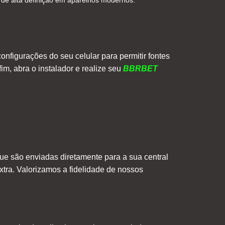
nfigurações do seu celular para permitir fontes
im, abra o instalador e realize seu
BBRBET
e são enviadas diretamente para a sua central
tra. Valorizamos a fidelidade de nossos