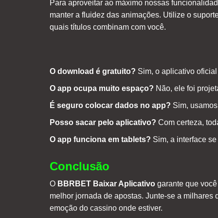
Para aproveitar ao máximo nossas funcionalidad
manter a fluidez das animações. Utilize o suport
quais títulos combinam com você.
O download é gratuito?
Sim, o aplicativo oficia
O app ocupa muito espaço?
Não, ele foi proje
É seguro colocar dados no app?
Sim, usamos c
Posso sacar pelo aplicativo?
Com certeza, toda
O app funciona em tablets?
Sim, a interface se
Conclusão
O
BBRBET Baixar Aplicativo
garante que você
melhor jornada de apostas. Junte-se a milhares d
emoção do cassino onde estiver.