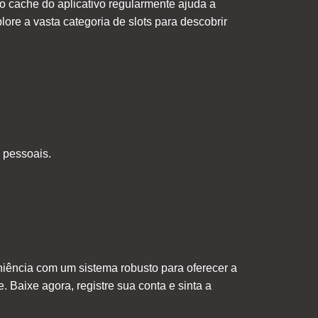
o cache do aplicativo regularmente ajuda a
lore a vasta categoria de slots para descobrir
 pessoais.
ência com um sistema robusto para oferecer a
 Baixe agora, registre sua conta e sinta a